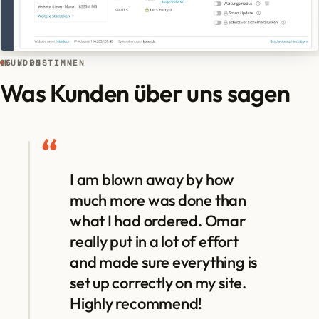
05 / 06
KUNDENSTIMMEN
Was Kunden über uns sagen
“
I am blown away by how
much more was done than
what I had ordered. Omar
really put in a lot of effort
and made sure everything is
set up correctly on my site.
Highly recommend!