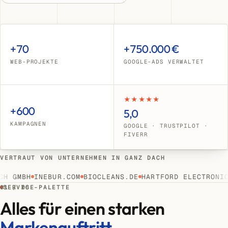
+70
+750.000 €
WEB-PROJEKTE
GOOGLE-ADS VERWALTET
★★★★★
+600
5,0
KAMPAGNEN
GOOGLE · TRUSTPILOT ·
FIVERR
VERTRAUT VON UNTERNEHMEN IN GANZ DACH
 GMBH
INEBUR.COM
BIOCLEANS.DE
HARTFORD ELECTRONICS
01 / 06
SERVICE-PALETTE
Alles für einen starken
Markenauftritt.