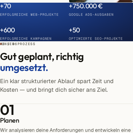
+70
+750.000 €
ERFOLGREICHE WEB-PROJEKTE
GOOGLE ADS-AUSGABEN
+600
+50
ERFOLGREICHE KAMPAGNEN
OPTIMIERTE SEO-PROJEKTE
03 / 06
UNSER PROZESS
Gut geplant, richtig
umgesetzt.
Ein klar strukturierter Ablauf spart Zeit und
Kosten — und bringt dich sicher ans Ziel.
01
Planen
Wir analysieren deine Anforderungen und entwickeln eine