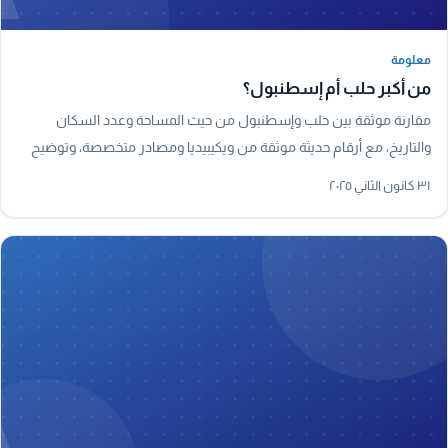
معلومة
معلومة
من أكبر حلب أم إسطنبول؟
مقارنة موثقة بين حلب وإسطنبول من حيث المساحة وعدد السكان
والتاريخ، مع أرقام حديثة موثقة من ويكيبيديا ومصادر متخصصة، وتوضيح
لأكبر مدينة في سوريا فعليًا.
٣١ كانون الثاني ٢٠٢٥
A