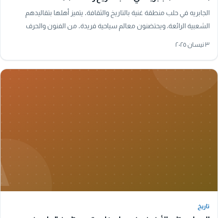
الجابريه في حلب منطقة غنية بالتاريخ والثقافة. يتميز أهلها بتقاليدهم
الشعبية الرائعة، ويحتضنون معالم سياحية فريدة. من الفنون والحرف
التقليدية إلى المأكولات…
٣ نيسان ٢٠٢٥
A
تاريخ
تاريخ