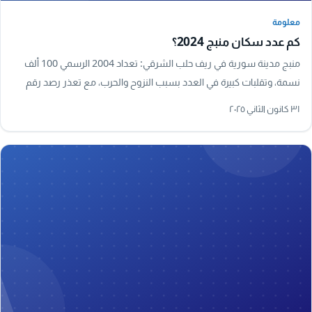
معلومة
معلومة
كم عدد سكان منبج 2024؟
منبج مدينة سورية في ريف حلب الشرقي: تعداد 2004 الرسمي 100 ألف
نسمة، وتقلبات كبيرة في العدد بسبب النزوح والحرب، مع تعذر رصد رقم
رسمي دقيق لعام 2024.
٣١ كانون الثاني ٢٠٢٥
A