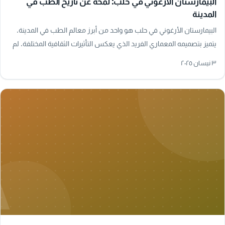
البيمارستان الأرغوني في حلب: لمحة عن تاريخ الطب في
المدينة
البيمارستان الأرغوني في حلب هو واحد من أبرز معالم الطب في المدينة.
يتميز بتصميمه المعماري الفريد الذي يعكس التأثيرات الثقافية المختلفة. لم
يكن فقط مكانًا…
٣ نيسان ٢٠٢٥
A
تاريخ