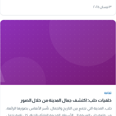
للأسرة المفجوعة. تحمل…
٣ نيسان ٢٠٢٥
A
ثقافة
ثقافة
خلفيات حلب: اكتشف جمال المدينة من خلال الصور
حلب، المدينة التي تجمع بين التاريخ والجمال، تأسر الأنفاس بصورها الرائعة.
من قلعة حلب العريقة إلى الأسواق القديمة المليئة بالحياة، كل زاوية تحمل