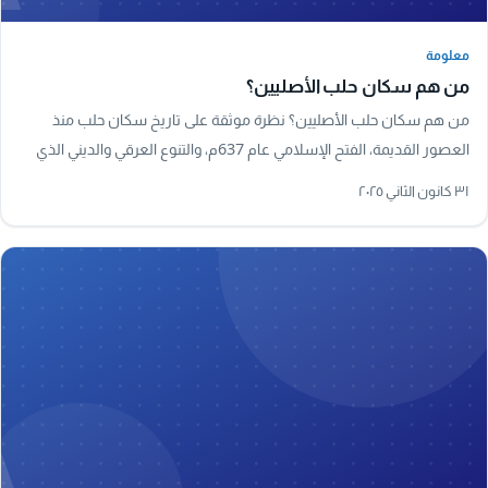
معلومة
معلومة
من هم سكان حلب الأصليين؟
من هم سكان حلب الأصليين؟ نظرة موثقة على تاريخ سكان حلب منذ
العصور القديمة، الفتح الإسلامي عام 637م، والتنوع العرقي والديني الذي
شكّل هوية المدينة.
٣١ كانون الثاني ٢٠٢٥
A