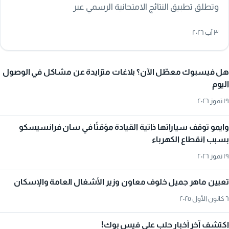
وتطلق تطبيق النتائج الامتحانية الرسمي عبر
moed.gov.sy/services، مع تحذير من الروابط والتطبيقات
٣ آب ٢٠٢٦
غير الرسمية.
هل فيسبوك معطّل الآن؟ بلاغات متزايدة عن مشاكل في الوصول
اليوم
١٩ تموز ٢٠٢٦
وايمو توقف سياراتها ذاتية القيادة مؤقتًا في سان فرانسيسكو
بسبب انقطاع الكهرباء
١٩ تموز ٢٠٢٦
تعيين ماهر جميل خلوف معاون وزير الأشغال العامة والإسكان
٦ كانون الأول ٢٠٢٥
اكتشف آخر أخبار حلب على فيس بوك!