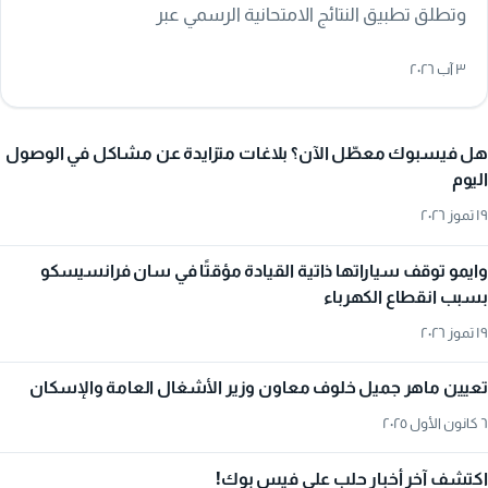
وتطلق تطبيق النتائج الامتحانية الرسمي عبر
moed.gov.sy/services، مع تحذير من الروابط والتطبيقات
٣ آب ٢٠٢٦
غير الرسمية.
هل فيسبوك معطّل الآن؟ بلاغات متزايدة عن مشاكل في الوصول
اليوم
١٩ تموز ٢٠٢٦
وايمو توقف سياراتها ذاتية القيادة مؤقتًا في سان فرانسيسكو
بسبب انقطاع الكهرباء
١٩ تموز ٢٠٢٦
تعيين ماهر جميل خلوف معاون وزير الأشغال العامة والإسكان
٦ كانون الأول ٢٠٢٥
اكتشف آخر أخبار حلب على فيس بوك!