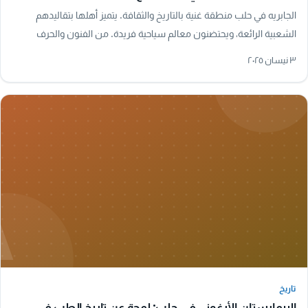
الجابريه في حلب منطقة غنية بالتاريخ والثقافة. يتميز أهلها بتقاليدهم
الشعبية الرائعة، ويحتضنون معالم سياحية فريدة. من الفنون والحرف
التقليدية إلى المأكولات…
٣ نيسان ٢٠٢٥
A
تاريخ
تاريخ
البيمارستان الأرغوني في حلب: لمحة عن تاريخ الطب في