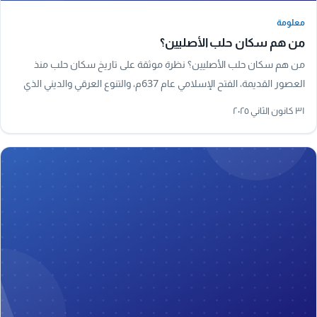
معلومة
معلومة
من هم سكان حلب الأصليين؟
من هم سكان حلب الأصليين؟ نظرة موثقة على تاريخ سكان حلب منذ
العصور القديمة، الفتح الإسلامي عام 637م، والتنوع العرقي والديني الذي
شكّل هوية المدينة.
٣١ كانون الثاني ٢٠٢٥
A