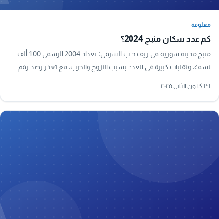
معلومة
معلومة
كم عدد سكان منبج 2024؟
منبج مدينة سورية في ريف حلب الشرقي: تعداد 2004 الرسمي 100 ألف
نسمة، وتقلبات كبيرة في العدد بسبب النزوح والحرب، مع تعذر رصد رقم
رسمي دقيق لعام 2024.
٣١ كانون الثاني ٢٠٢٥
A