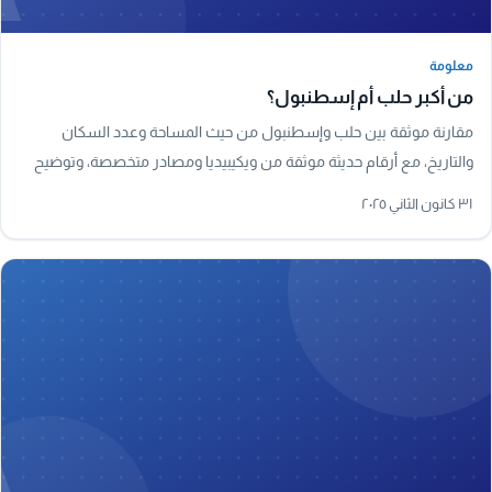
معلومة
معلومة
من أكبر حلب أم إسطنبول؟
مقارنة موثقة بين حلب وإسطنبول من حيث المساحة وعدد السكان
والتاريخ، مع أرقام حديثة موثقة من ويكيبيديا ومصادر متخصصة، وتوضيح
لأكبر مدينة في سوريا فعليًا.
٣١ كانون الثاني ٢٠٢٥
A