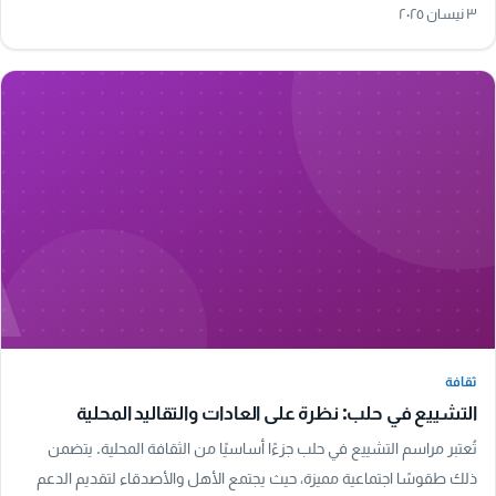
الأجواء، مما يجعل تجربة المشي هنا…
٣ نيسان ٢٠٢٥
A
ثقافة
ثقافة
التشييع في حلب: نظرة على العادات والتقاليد المحلية
تُعتبر مراسم التشييع في حلب جزءًا أساسيًا من الثقافة المحلية. يتضمن
ذلك طقوسًا اجتماعية مميزة، حيث يجتمع الأهل والأصدقاء لتقديم الدعم