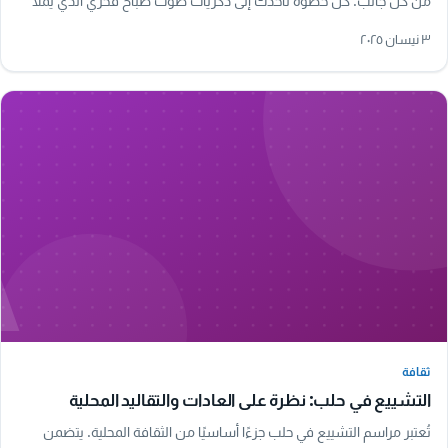
من كل جانب. كل خطوة تأخذك إلى ذكريات صوت صباح فخري الذي يملأ
الأجواء، مما يجعل تجربة المشي هنا…
٣ نيسان ٢٠٢٥
A
ثقافة
ثقافة
التشييع في حلب: نظرة على العادات والتقاليد المحلية
تُعتبر مراسم التشييع في حلب جزءًا أساسيًا من الثقافة المحلية. يتضمن