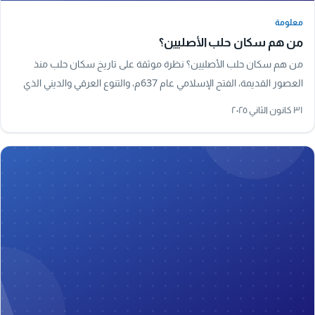
معلومة
معلومة
من هم سكان حلب الأصليين؟
من هم سكان حلب الأصليين؟ نظرة موثقة على تاريخ سكان حلب منذ
العصور القديمة، الفتح الإسلامي عام 637م، والتنوع العرقي والديني الذي
شكّل هوية المدينة.
٣١ كانون الثاني ٢٠٢٥
A