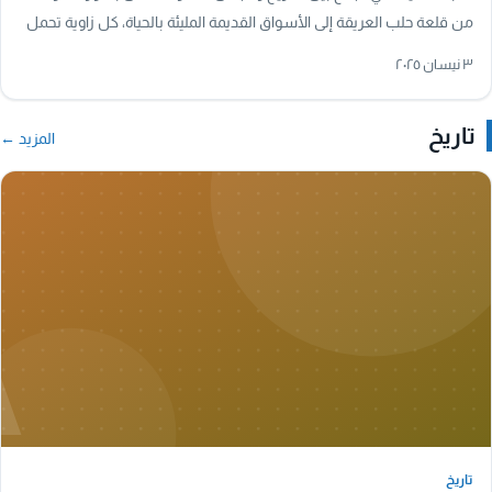
من قلعة حلب العريقة إلى الأسواق القديمة المليئة بالحياة، كل زاوية تحمل
قصة. استمتع…
٣ نيسان ٢٠٢٥
تاريخ
المزيد ←
A
تاريخ
تاريخ