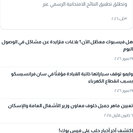
وتطلق تطبيق النتائج الامتحانية الرسمي عبر
moed.gov.sy/services، مع تحذير من الروابط والتطبيقات
٣ آب ٢٠٢٦
غير الرسمية.
هل فيسبوك معطّل الآن؟ بلاغات متزايدة عن مشاكل في الوصول
اليوم
١٩ تموز ٢٠٢٦
وايمو توقف سياراتها ذاتية القيادة مؤقتًا في سان فرانسيسكو
بسبب انقطاع الكهرباء
١٩ تموز ٢٠٢٦
تعيين ماهر جميل خلوف معاون وزير الأشغال العامة والإسكان
٦ كانون الأول ٢٠٢٥
اكتشف آخر أخبار حلب على فيس بوك!