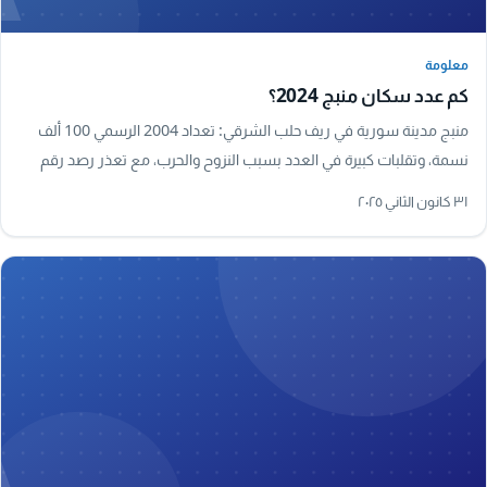
معلومة
معلومة
كم عدد سكان منبج 2024؟
منبج مدينة سورية في ريف حلب الشرقي: تعداد 2004 الرسمي 100 ألف
نسمة، وتقلبات كبيرة في العدد بسبب النزوح والحرب، مع تعذر رصد رقم
رسمي دقيق لعام 2024.
٣١ كانون الثاني ٢٠٢٥
A