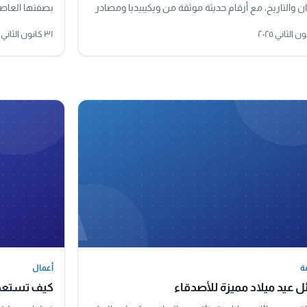
 والتاريخ، مع أرقام حديثة موثقة من ويكيبيديا ومصادر
بصفتها العاصمة
ة، وتوضيح لأكبر مدينة في سوريا فعليًا.
واللاذقية بمينا
٣١ كانون الثاني ٢٠٢٥
A
ة
أعمال
ة
أعمال
 عيد ميلاد مميزة للأصدقاء
كيف تستعد ل