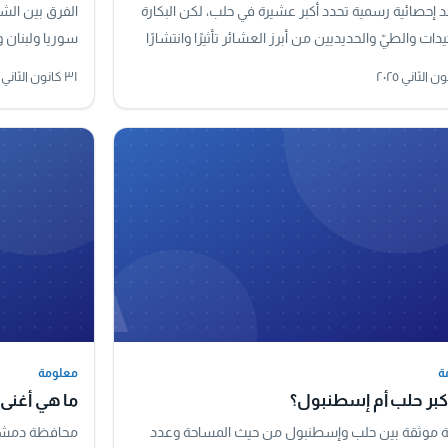
د إحصائية رسمية تحدد أكبر عشيرة في حلب، لكن البكارة
الفرق بين ال
دات والطيّ والحديديين من أبرز العشائر تأثيرًا وانتشارًا
سوريا ولبنان 
دينة وريفها.
تقع ضمن هذه ا
٣١ كانون الثاني ٢٠٢٥
A
ة
معلومة
ة
معلومة
كبر حلب أم إسطنبول؟
ما هي أغنى
ة موثقة بين حلب وإسطنبول من حيث المساحة وعدد
محافظة دمشق 