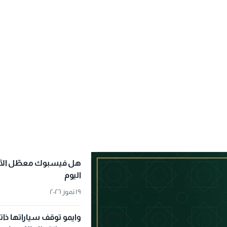
هل فيسبوك معطّل الآن
اليوم
١٩ تموز ٢٠٢٦
وايمو توقف سياراتها ذات