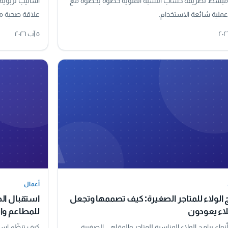
بسط لطريقة حساب النسبة المئوية خطوة بخطوة مع
أساليب تربوية 
عملية شائعة الاستخدام.
علاقة صحية م
٥ آب ٢٠٢٦
A
أعمال
أعمال
 الولاء للمتاجر الصغيرة: كيف تصممها وتجعل
استقبال ال
لاء يعودون
للمطاعم وال
واع برامج الولاء المناسبة للمتاجر والمقاهي الصغيرة
كيف تنظّم است