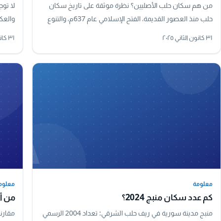
من هم سكان حلب الأصليين؟ نظرة موثقة على تاريخ سكان
لا توج
حلب منذ العصور القديمة، الفتح الإسلامي عام 637م، والتنوع
والعكي
العرقي والديني الذي شكّل هوية المدينة.
في الم
٣١ كانون الثاني ٢٠٢٥
٣١ كانون الثاني ٢٠٢٥
A
معلومة
معلوم
معلومة
معلوم
كم عدد سكان منبج 2024؟
من أ
منبج مدينة سورية في ريف حلب الشرقي: تعداد 2004 الرسمي
مقارن