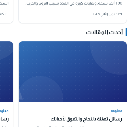
100 ألف نسمة، وتقلبات كبيرة في العدد بسبب النزوح والحرب،
السكان
مع تعذر رصد رقم رسمي دقيق لعام 2024.
متخصص
٣١ كانون الثاني ٢٠٢٥
٣١ كانون الثاني ٢٠٢٥
أحدث المقالات
A
معلومة
معلوم
معلومة
معلوم
رسائل تهنئة بالنجاح والتفوق لأحبائك
رسائل