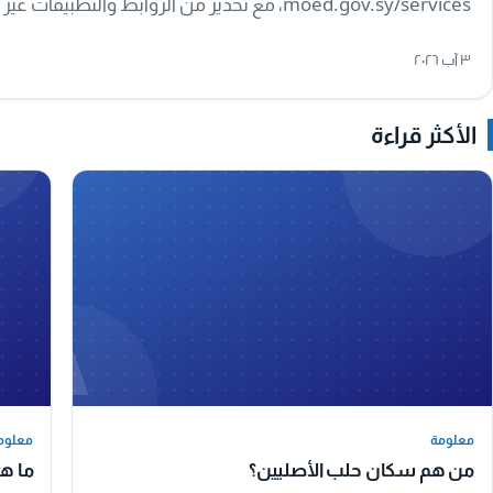
moed.gov.sy/services، مع تحذير من الروابط والتطبيقات غير الرسمية.
٣ آب ٢٠٢٦
الأكثر قراءة
A
معلومة
معلوم
معلومة
معلوم
من هم سكان حلب الأصليين؟
ما ه