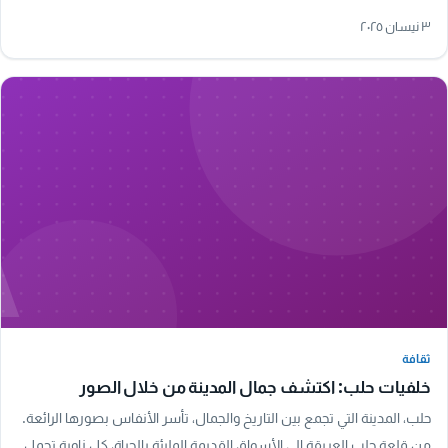
للأسرة المفجوعة. تحمل…
٣ نيسان ٢٠٢٥
A
ثقافة
ثقافة
خلفيات حلب: اكتشف جمال المدينة من خلال الصور
حلب، المدينة التي تجمع بين التاريخ والجمال، تأسر الأنفاس بصورها الرائعة.
من قلعة حلب العريقة إلى الأسواق القديمة المليئة بالحياة، كل زاوية تحمل