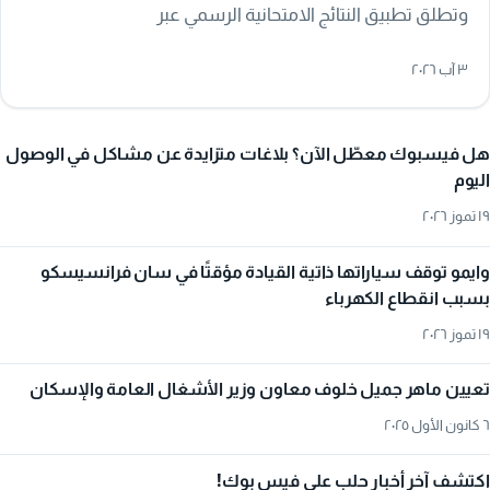
وتطلق تطبيق النتائج الامتحانية الرسمي عبر
moed.gov.sy/services، مع تحذير من الروابط والتطبيقات
٣ آب ٢٠٢٦
غير الرسمية.
هل فيسبوك معطّل الآن؟ بلاغات متزايدة عن مشاكل في الوصول
اليوم
١٩ تموز ٢٠٢٦
وايمو توقف سياراتها ذاتية القيادة مؤقتًا في سان فرانسيسكو
بسبب انقطاع الكهرباء
١٩ تموز ٢٠٢٦
تعيين ماهر جميل خلوف معاون وزير الأشغال العامة والإسكان
٦ كانون الأول ٢٠٢٥
اكتشف آخر أخبار حلب على فيس بوك!