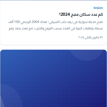
معلومة
معلومة
كم عدد سكان منبج 2024؟
منبج مدينة سورية في ريف حلب الشرقي: تعداد 2004 الرسمي 100 ألف
نسمة، وتقلبات كبيرة في العدد بسبب النزوح والحرب، مع تعذر رصد رقم
رسمي دقيق لعام 2024.
٣١ كانون الثاني ٢٠٢٥
A