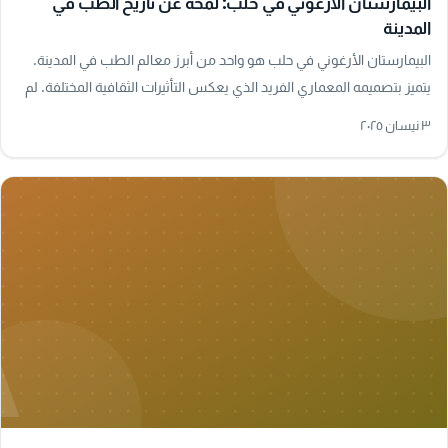
البيمارستان الأرغوني في حلب: لمحة عن تاريخ الطب في
المدينة
البيمارستان الأرغوني في حلب هو واحد من أبرز معالم الطب في المدينة.
يتميز بتصميمه المعماري الفريد الذي يعكس التأثيرات الثقافية المختلفة. لم
يكن فقط مكانًا…
٣ نيسان ٢٠٢٥
A
تاريخ