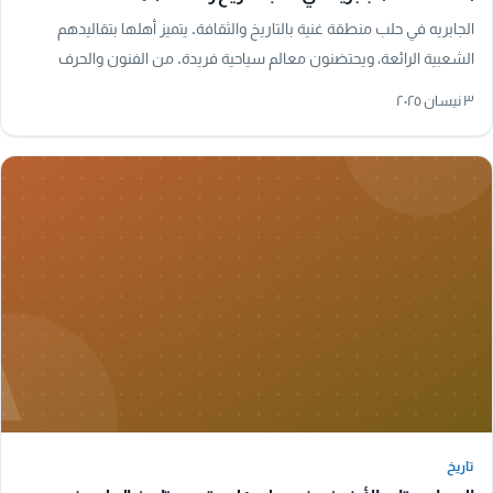
الجابريه في حلب منطقة غنية بالتاريخ والثقافة. يتميز أهلها بتقاليدهم
الشعبية الرائعة، ويحتضنون معالم سياحية فريدة. من الفنون والحرف
التقليدية إلى المأكولات…
٣ نيسان ٢٠٢٥
A
تاريخ
تاريخ