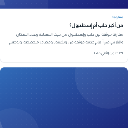
معلومة
معلومة
من أكبر حلب أم إسطنبول؟
مقارنة موثقة بين حلب وإسطنبول من حيث المساحة وعدد السكان
والتاريخ، مع أرقام حديثة موثقة من ويكيبيديا ومصادر متخصصة، وتوضيح
لأكبر مدينة في سوريا فعليًا.
٣١ كانون الثاني ٢٠٢٥
A