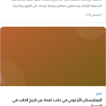
الشعبية الرائعة، ويحتضنون معالم سياحية فريدة. من الفنون والحرف
التقليدية إلى المأكولات…
٣ نيسان ٢٠٢٥
A
تاريخ
تاريخ
البيمارستان الأرغوني في حلب: لمحة عن تاريخ الطب في
المدينة