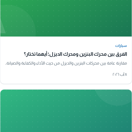
A
سيارات
سيارات
الفرق بين محرك البنزين ومحرك الديزل: أيهما تختار؟
مقارنة عامة بين محركات البنزين والديزل من حيث الأداء والكفاءة والصيانة.
٨ آب ٢٠٢٦