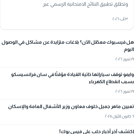
وتطلق تطبيق النتائج الامتحانية الرسمي عبر
moed.gov.sy/services، مع تحذير من الروابط والتطبيقات
٣ آب ٢٠٢٦
غير الرسمية.
هل فيسبوك معطّل الآن؟ بلاغات متزايدة عن مشاكل في الوصول
اليوم
١٩ تموز ٢٠٢٦
وايمو توقف سياراتها ذاتية القيادة مؤقتًا في سان فرانسيسكو
بسبب انقطاع الكهرباء
١٩ تموز ٢٠٢٦
تعيين ماهر جميل خلوف معاون وزير الأشغال العامة والإسكان
٦ كانون الأول ٢٠٢٥
اكتشف آخر أخبار حلب على فيس بوك!