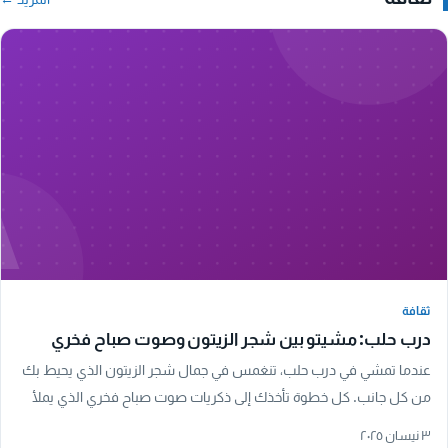
A
ثقافة
ثقافة
درب حلب: مشيتو بين شجر الزيتون وصوت صباح فخري
عندما تمشي في درب حلب، تنغمس في جمال شجر الزيتون الذي يحيط بك
من كل جانب. كل خطوة تأخذك إلى ذكريات صوت صباح فخري الذي يملأ
الأجواء، مما يجعل تجربة المشي هنا…
٣ نيسان ٢٠٢٥