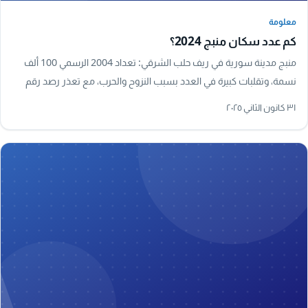
معلومة
معلومة
كم عدد سكان منبج 2024؟
منبج مدينة سورية في ريف حلب الشرقي: تعداد 2004 الرسمي 100 ألف
نسمة، وتقلبات كبيرة في العدد بسبب النزوح والحرب، مع تعذر رصد رقم
رسمي دقيق لعام 2024.
٣١ كانون الثاني ٢٠٢٥
A