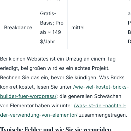
Gratis-
a
Basis; Pro
P
Breakdance
mittel
ab ~ 149
B
$/Jahr
D
Bei kleinen Websites ist ein Umzug an einem Tag
erledigt, bei großen wird es ein echtes Projekt.
Rechnen Sie das ein, bevor Sie kündigen. Was Bricks
konkret kostet, lesen Sie unter
/wie-viel-kostet-bricks-
builder-fuer-wordpress/
; die generellen Schwächen
von Elementor haben wir unter
/was-ist-der-nachteil-
der-verwendung-von-elementor/
zusammengetragen.
Typische Fehler und wie Sie sie vermeiden