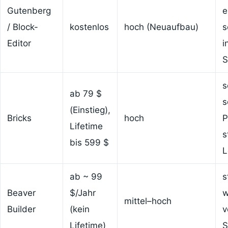
Gutenberg
e
/ Block-
kostenlos
hoch (Neuaufbau)
s
Editor
i
S
s
ab 79 $
s
(Einstieg),
Bricks
hoch
P
Lifetime
s
bis 599 $
L
ab ~ 99
s
Beaver
$/Jahr
w
mittel–hoch
Builder
(kein
v
Lifetime)
S